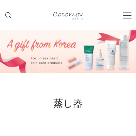
コ
ン
テ
ココムーブ ショッピング
COCOMOV.COM
ン
ツ
に
ス
キ
ッ
プ
蒸し器