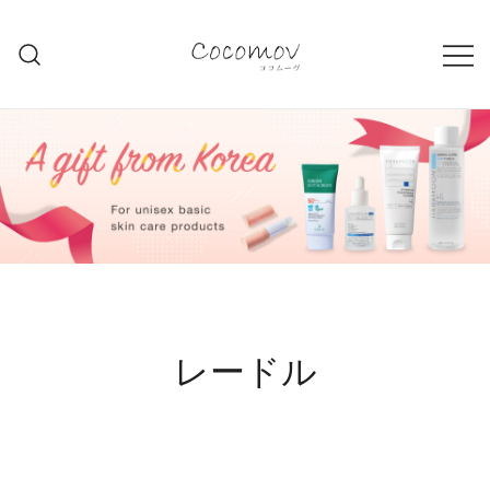
コ
ン
テ
ココムーブ ショッピング
COCOMOV.COM
ン
ツ
に
ス
キ
ッ
プ
レードル